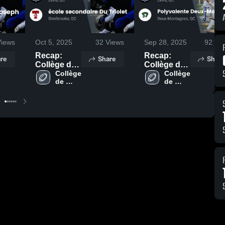
iews
Oct 5, 2025
32
Views
Sep 28, 2025
92
Vie
Recap:
Recap:
re
Share
Share
Collège de
Collège de
Lévis vs.
Collège 
Lévis vs.
Collège 
de 
de 
école
Polyvalente
Lévis
Lévis
secondaire
Deux-
Du Triolet
Montagnes
2025
2025