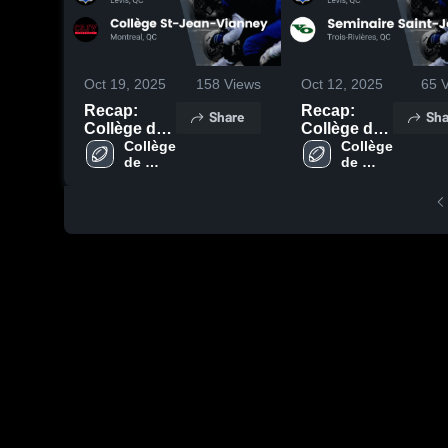
Oct 19, 2025
158
Views
Oct 12, 2025
65
V
Recap:
Recap:
Share
Sha
Collège de
Collège de
Lévis vs.
Collège 
Lévis vs.
Collège 
de 
de 
Collège St-
Seminaire
Lévis
Lévis
Jean-
Saint-
Vianney
Joseph
2025
2025