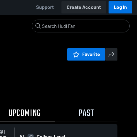
Support
Create Account
Log In
Favorite
UPCOMING
PAST
SAT
AT
College Laval