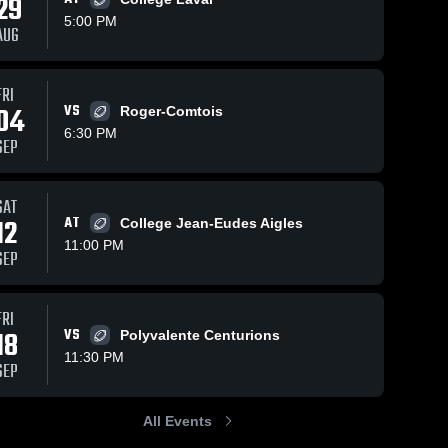
29
5:00 PM
AUG
ws
Sep 21, 2025
107
Views
Sep 15, 2025
172
View
FRI
04
VS
Recap:
Recap:
Roger-Comtois
Share
Share
Collège de
Collège de
6:30 PM
SEP
Lévis vs.
Collège 
Lévis vs.
Collège 
de 
de 
College
Academie
Lévis
Lévis
Laval 2025
les
Estacades
SAT
2025
12
AT
College Jean-Eudes Aigles
11:00 PM
SEP
FRI
18
VS
Polyvalente Centurions
11:30 PM
SEP
All Events